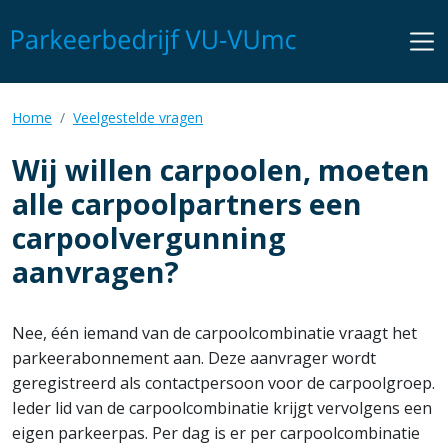
Overslaan
en
naar
de
inhoud
Kruimelpad
Home
Veelgestelde vragen
gaan
Wij willen carpoolen, moeten
alle carpoolpartners een
carpoolvergunning
aanvragen?
Nee, één iemand van de carpoolcombinatie vraagt het
parkeerabonnement aan. Deze aanvrager wordt
geregistreerd als contactpersoon voor de carpoolgroep.
Ieder lid van de carpoolcombinatie krijgt vervolgens een
eigen parkeerpas. Per dag is er per carpoolcombinatie