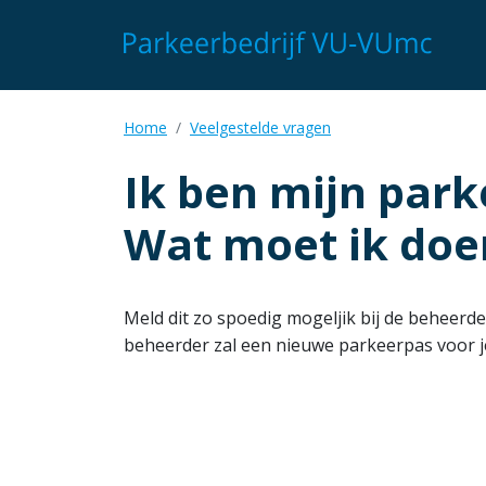
Overslaan
en
naar
de
inhoud
Kruimelpad
Home
Veelgestelde vragen
gaan
Ik ben mijn park
Wat moet ik doe
Meld dit zo spoedig mogeljik bij de beheerde
beheerder zal een nieuwe parkeerpas voor j