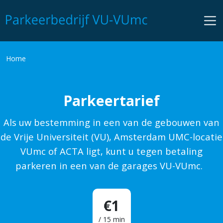
Overslaan
en
naar
de
inhoud
Kruimelpad
Home
gaan
Parkeertarief
Als uw bestemming in een van de gebouwen van
de Vrije Universiteit (VU), Amsterdam UMC-locatie
VUmc of ACTA ligt, kunt u tegen betaling
parkeren in een van de garages VU-VUmc.
€1
/ 15 min